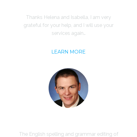
Zahra Dabiri
Thanks Helena and Isabella, I am very
grateful for your help, and I will use your
services again…
LEARN MORE
Hermann Klug
The English spelling and grammar editing of