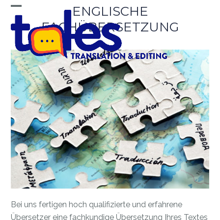
Skip
ENGLISCHE
Open
Close
to
FACHÜBERSETZUNG
mobile
mobile
content
menu
menu
Bei uns fertigen hoch qualifizierte und erfahrene
Übersetzer eine fachkundige Übersetzung Ihres Textes