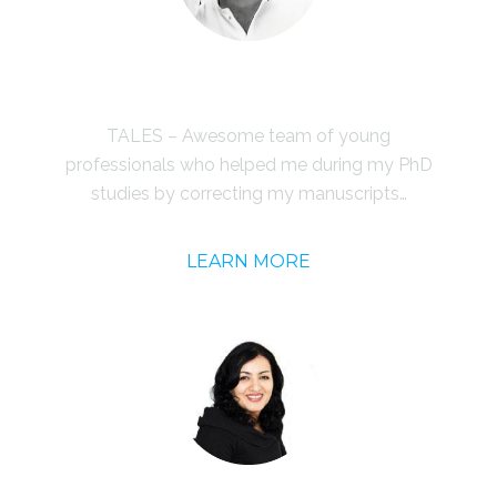
Dr. Ivan Tomljenovic
TALES – Awesome team of young
professionals who helped me during my PhD
studies by correcting my manuscripts…
LEARN MORE