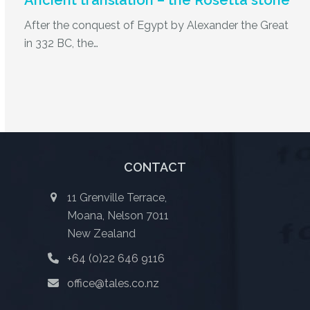
After the conquest of Egypt by Alexander the Great
in 332 BC, the…
CONTACT
11 Grenville Terrace,
Moana, Nelson 7011
New Zealand
+64 (0)22 646 9116
office@tales.co.nz